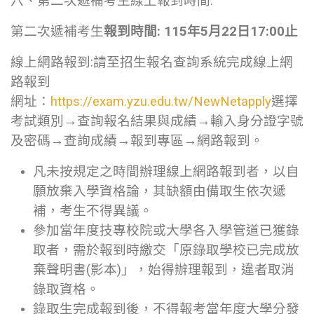
六、第二次遞補考生線上報到時間:
第二次遞補考生
報到時間
: 115
年
5
月
22
日
17:00
止
線上網路報到:請至招生報名查詢系統完成線上網
路報到
網址：
https://exam.yzu.edu.tw/NewNetapply
選擇
考試類別→查詢報名結果與成績→輸入身分證字號
及密碼→查詢成績→報到專區→網路報到。
凡未按規定之時間辦理線上網路報到者，以自
願放棄入學資格論，其缺額由備取生依次遞
補，考生不得異議。
參加當年度技專校院或大學各入學管道已獲錄
取者，需於報到時繳交「原錄取學校已完成放
棄聲明書(影本)」，始得辦理報到，違者取消
錄取資格。
錄取生完成報到後，不得報考當年度大學分發