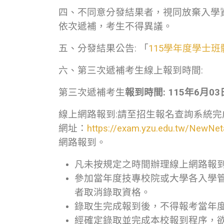
四、不同意分發結果者，視同放棄入學
依次遞補，考生不得異議。
五、分發結果公告: 「
115學年度學士
六、第三次遞補考生線上報到時間:
第三次遞補考生
報到時間
: 115
年
6
月
03
線上網路報到:請至招生報名查詢系統
網址：
https://exam.yzu.edu.tw/NewNet
網路報到。
凡未按規定之時間辦理線上網路報
參加當年度技專校院或大學各入學管
者取消錄取資格。
錄取生完成報到後，不得報考當年
經確定錄取並完成本校報到程序，