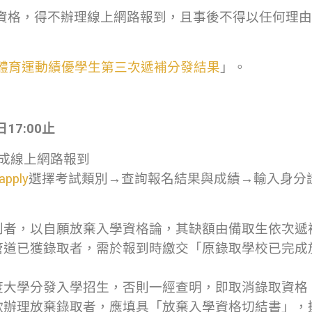
資格，得不辦理線上網路報到，且事後不得以任何理由
班體育運動績優學生第三次遞補分發結果
」。
日
17:00
止
完成線上網路報到
apply
選擇考試類別→查詢報名結果與成績→輸入身分
到者，以自願放棄入學資格論，其缺額由備取生依次遞
道已獲錄取者，需於報到時繳交「原錄取學校已完成放
度大學分發入學招生，否則一經查明，即取消錄取資格
欲辦理放棄錄取者，應填具「放棄入學資格切結書」，