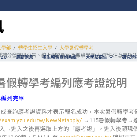
大學部
轉學生招生入學
大學暑假轉學考
分發結果公告、線上網路報到及繳驗學歷(力)證件注意事項(115/
YZU
最新消息
招生報名查詢系統
大學部招生
研究所
度暑假轉學考編列應考證說明
已編列完畢
完成查詢應考證資料才表示報名成功，本次暑假轉學考
//exam.yzu.edu.tw/NewNetapply/
→115暑假轉學考→
進入→進入之後再選取上方的「應考證」，進入後顯現