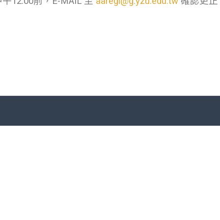
2:00前，E-MAIL 至
aaregi@g.yzu.edu.tw
確認更正