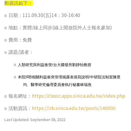
動資訊如下：
111.09.30(
)14
30-16:40
n
日期：
五
：
/
(
)
n
地點：實體
線上同步
線上開放院外人士報名參加
n
費用：免費
/
n
講題
講者：
n
人類研究與利益衝突
/
台大國發所劉靜怡教授
n
本院
IRB
相關利益衝突管理揭露表填寫說明
/
中研院法制室陳昱
均、醫學研究倫理委員會執行秘書林瑞燕
https://classz.apps.sinica.edu.tw/index.php
n
報名網址：
https://irb.sinica.edu.tw/posts/140000
n
活動資訊：
Last Updated: September 08, 2022