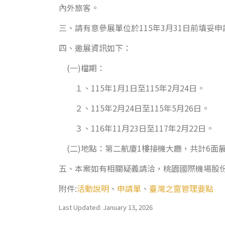
內外旅客。
三、請有意參展單位於115年3月31日前填妥
四、邀展資訊如下：
(一)檔期：
１、115年1月1日至115年2月24日。
２、115年2月24日至115年5月26日。
３、116年11月23日至117年2月22日。
(二)地點：第二航廈1樓接機大廳，共計6面
五、本案如有相關疑義請洽，桃園國際機場股份有
附件:
活動說明
、
申請單
、
臺灣之窗管理要點
Last Updated: January 13, 2026