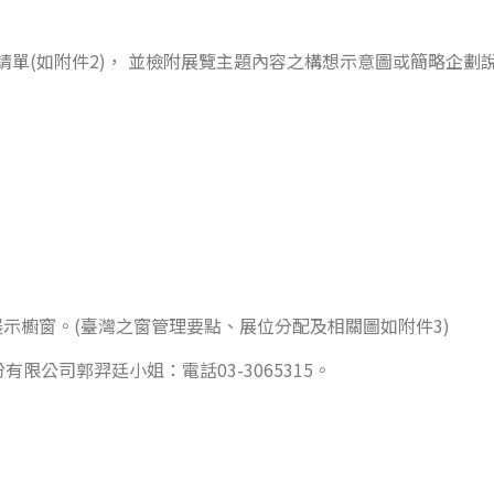
申請單(如附件2)， 並檢附展覽主題內容之構想示意圖或簡略企
展示櫥窗。(臺灣之窗管理要點、展位分配及相關圖如附件3)
限公司郭羿廷小姐：電話03-3065315。