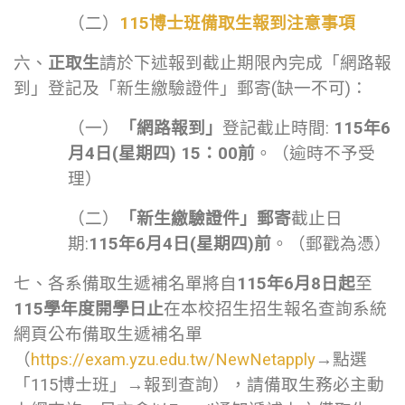
（二）
115博士班備取生報到注意事項
六、
正取生
請於下述報到截止期限內完成「網路報
到」登記及「新生繳驗證件」郵寄(缺一不可)：
（一）
「網路報到」
登記截止時間:
115
年
6
月
4
日
(
星期四
) 15
：
00
前
。（逾時不予受
理）
（二）
「新生繳驗證件」郵寄
截止日
期:
115
年
6
月
4
日
(
星期四
)
前
。（郵戳為憑）
七、各系備取生遞補名單將自
115
年
6
月
8
日起
至
115
學年度開學日止
在本校招生招生報名查詢系統
網頁公布備取生遞補名單
（
https://exam.yzu.edu.tw/NewNetapply
→點選
「115博士班」→報到查詢），請備取生務必主動