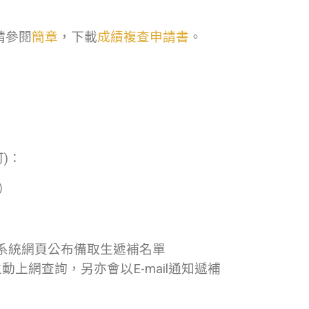
請參閱
簡章
，下載
成績複查申請書
。
)：
）
系統網頁公布備取生遞補名單
上網查詢，另亦會以E-mail通知遞補