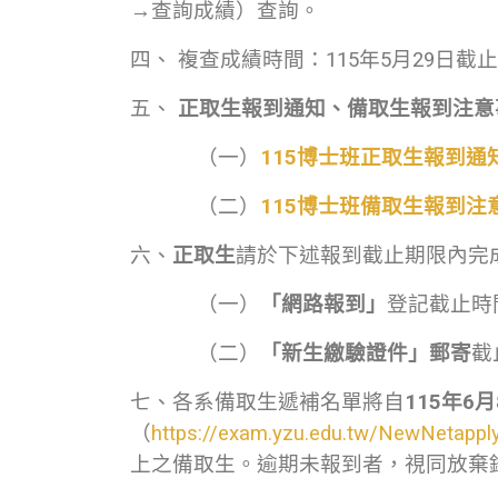
→查詢成績）查詢。
四、 複查成績時間：115年5月29
五、
正取生報到通知、備取生報到注意
（一）
115博士班正取生報到通
（二）
115博士班備取生報到注
六、
正取生
請於下述報到截止期限內完
（一）
「網路報到」
登記截止時
（二）
「新生繳驗證件」郵寄
截
七、各系備取生遞補名單將自
115
年
6
月
（
https://exam.yzu.edu.tw/NewNetappl
上之備取生。逾期未報到者，視同放棄