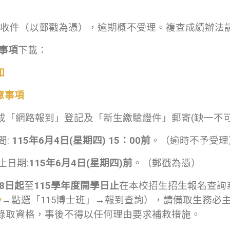
日截止收件（以郵戳為憑），逾期概不受理。複查成績辦法
事項
下載：
知
意事項
成「網路報到」登記及「新生繳驗證件」郵寄(缺一不可
間:
115
年
6
月
4
日
(
星期四
) 15
：
00
前
。（逾時不予受理
止日期:
115
年
6
月
4
日
(
星期四
)
前
。（郵戳為憑）
8
日起
至
115
學年度開學日止
在本校招生招生報名查詢
y
→點選「115博士班」→報到查詢），請備取生務必主動
錄取資格，事後不得以任何理由要求補救措施。