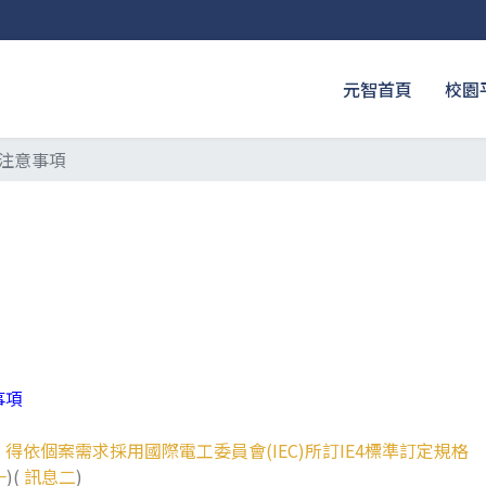
元智首頁
校園
注意事項
事項
依個案需求採用國際電工委員會(IEC)所訂IE4標準訂定規格
一
)(
訊息二
)