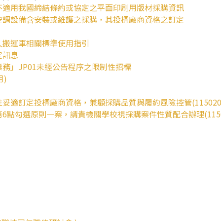
不適用我國締結條約或協定之平面印刷用版材採購資訊
空調設備含安裝或維護之採購，其投標廠商資格之訂定
人搬運車相關標準使用指引
定訊息
務」JP01未經公告程序之限制性招標
月)
適訂定投標廠商資格，兼顧採購品質與履約風險控管(115020
點勾選原則一案，請貴機關學校視採購案件性質配合辦理(11504