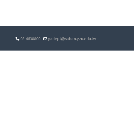
03-4638800
gadept@saturn.yzu.edu.tw