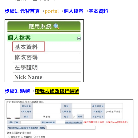
步驟1.
元智首頁
→
portal
→
個人檔案
→
基本資料
步驟2. 點選
→
帶我去修改銀行帳號