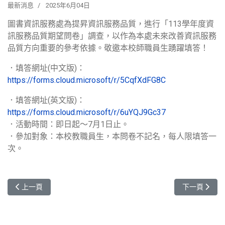
最新消息
2025年6月04日
圖書資訊服務處為提昇資訊服務品質，進行「113學年度資
訊服務品質期望問卷」調查，以作為本處未來改善資訊服務
品質方向重要的參考依據。敬邀本校師職員生踴躍填答！
．填答網址(中文版)：
https://forms.cloud.microsoft/r/5CqfXdFG8C
．填答網址(英文版)：
https://forms.cloud.microsoft/r/6uYQJ9Gc37
．活動時間：即日起～7月1日止。
．參加對象：本校教職員生，本問卷不記名，每人限填答一
次。
上一篇文章: 【重要通知】自115年1月起，元智大學將停用校友的M
下一篇文章:
上一頁
下一頁