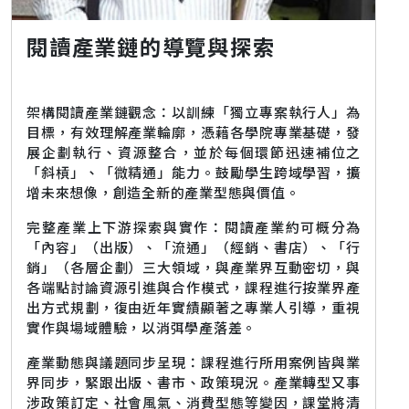
閱讀產業鏈的導覽與探索
架構閱讀產業鏈觀念：以訓練「獨立專案執行人」為
目標，有效理解產業輪廓，憑藉各學院專業基礎，發
展企劃執行、資源整合，並於每個環節迅速補位之
「斜槓」、「微精通」能力。鼓勵學生跨域學習，擴
增未來想像，創造全新的產業型態與價值。
完整產業上下游探索與實作：閱讀產業約可概分為
「內容」（出版）、「流通」（經銷、書店）、「行
銷」（各層企劃）三大領域，與產業界互動密切，與
各端點討論資源引進與合作模式，課程進行按業界產
出方式規劃，復由近年實績顯著之專業人引導，重視
實作與場域體驗，以消弭學產落差。
產業動態與議題同步呈現：課程進行所用案例皆與業
界同步，緊跟出版、書市、政策現況。產業轉型又事
涉政策訂定、社會風氣、消費型態等變因，課堂將清