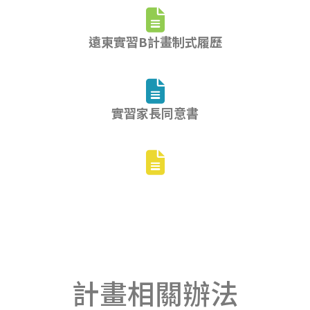
fas
fa-
遠東實習B計畫制式履歷
file-
alt
fas
fa-
實習家長同意書
file-
alt
fas
fa-
file-
alt
計畫相關辦法