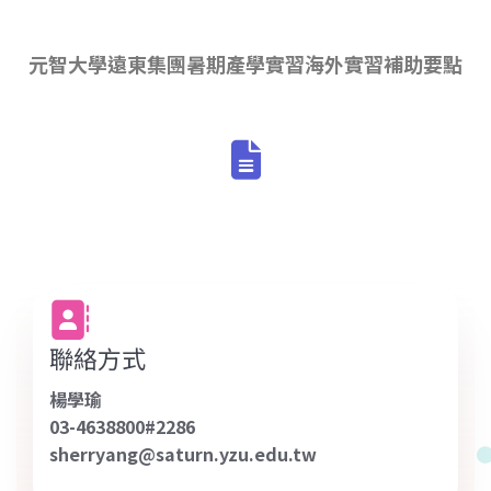
元智大學遠東集團暑期產學實習海外實習補助要點
fas
fa-
file-
alt
fas
fa-
聯絡方式
address-
book
楊學瑜
03-4638800#2286
sherryang@saturn.yzu.edu.tw