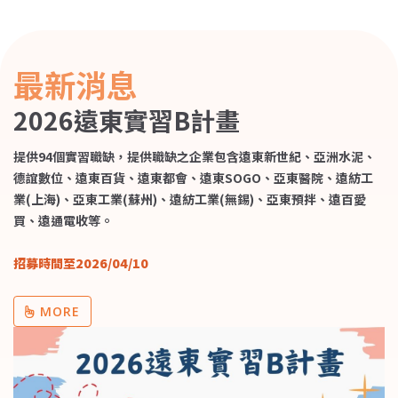
2025遠東實習A計畫，即日起開始
招募，歡迎同學踴躍申請!
(2024/9/10)
最新消息
2024遠東實習B計畫說明會暨重點
2026遠東實習B計畫
企業特輯，歡迎報名參加!
(2024/3/1)
提供94個實習職缺，提供職缺之企業包含遠東新世紀、亞洲水泥、
2024遠東實習B計畫(國內+海外暑
德誼數位、遠東百貨、遠東都會、遠東SOGO、亞東醫院、遠紡工
期實習)招募中，歡迎同學踴躍申
業(上海)、亞東工業(蘇州)、遠紡工業(無錫)、亞東預拌、遠百愛
請!(2024/2/27)
買、遠通電收等。
【2024遠東實習A計畫】遠東商銀
(財務控管處)-資產負債管理人
招募時間至2026/04/10
員，延長招募至11/23(四)
MORE
2024年遠東實習A計畫延長招募至
11/2(四)23:59，請同學把握機會
申請!(112/10/27)
【2024遠東實習A計畫】