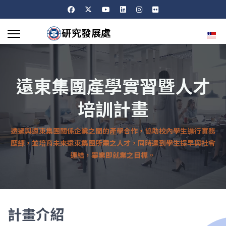
選擇
遠東集團產學實習暨人才
培訓計畫
透過與遠東集團關係企業之間的產學合作，協助校內學生進行實務
歷練，並培育未來遠東集團所需之人才，同時達到學生提早與社會
連結，畢業即就業之目標。
計畫介紹