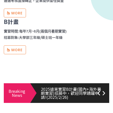
通過考核直接轉正，企業提供留任獎金
MORE
B計畫
實習時間:每年7月~8月(兩個月暑期實習)
招募對象:大學部三年級/碩士班一年級
【2024遠東實習A計畫】將於112
MORE
年10月11日(三)舉辦第二場說明
會，活動認列多元時數，歡迎報
名!(112/9/25)
【2025遠東實習B計畫】說明會，
歡迎報名~(2025/3/4)
2025遠東實習B計畫(國內+海外暑
Breaking
期實習)招募中，歡迎同學踴躍申
News
請!(2025/2/26)
2025年遠東實習A計畫延長招募至
10/31(四)，請把握時間申請!