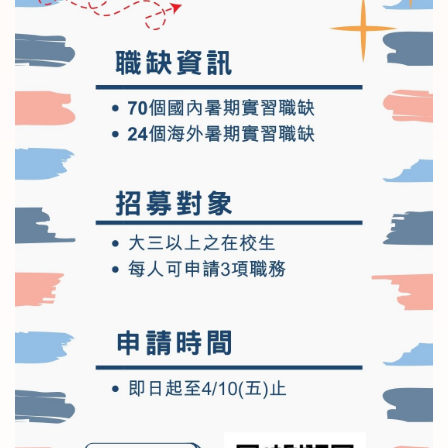
10/24(二)申請截止，請同學把握
時間申請。(112/10/20)
【2024遠東實習A計畫】新增遠通
電收儲備人才職缺1名(112/10/3)
【2024遠東實習A計畫】將舉辦三
場企業特輯，由企業來做實習職缺
介紹，活動認列多元時數
(112/9/25)
【2024遠東實習A計畫】將於112
年10月11日(三)舉辦第二場說明
會，活動認列多元時數，歡迎報
名!(112/9/25)
【2025遠東實習B計畫】說明會，
歡迎報名~(2025/3/4)