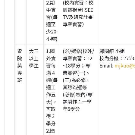
2.期
(校內實習：校
中實
園電視台I SEE
習(每
TV及研究計畫
週至
專業實習）
少20
小時)
資
大三
1.國
(必/選修)校外/
郭閔鎔 小姐
院
以上
外實
專業實習：12
校內分機：7723
英
學生
習每
~18學分；專
Email:
mjkuo@s
專
滿 4
業實習(一)、
班
週(每
(三)為必修，
週工
其餘為選修
作五
(必修)校內/專
天)，
題製作：一學
可取
年6學分
得 3
學分
2.國