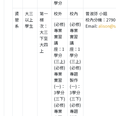
學分
資
大三
第一
校外
校內
曾淑芬 小姐
管
以上
梯
校內分機：2790
(必修)
(必修)
系
學生
次：
Email:
alison@s
專業
專業
大三
實習
實習
下至
講
講
大四
座：1
座：1
上
學分
學分
(三上)
(三上)
(必修)
(必修)
專業
專題
實習
製作
(一)：
(一)：
3學分
3學分
(三下)
(三下)
(必修)
(必修)
專業
專題