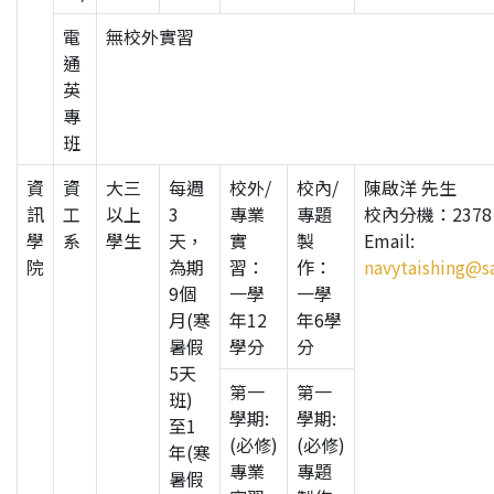
電
無校外實習
通
英
專
班
資
資
大三
每週
校外/
校內/
陳啟洋 先生
訊
工
以上
3
專業
專題
校內分機：2378
學
系
學生
天，
實
製
Email:
院
為期
習：
作：
navytaishing@s
9個
一學
一學
月(寒
年12
年6學
暑假
學分
分
5天
第一
第一
班)
學期:
學期:
至1
(必修)
(必修)
年(寒
專業
專題
暑假