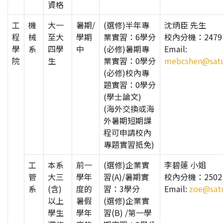
資格
工
機
大一
暑期/
(選修)半年專
沈炳臣 先生
程
械
至大
學期
業實習：6學分
校內分機：2479
學
系
四學
中
(必修)暑期專
Email:
院
生
業實習：0學分
mebcshen@satu
(必修)校內專
題實習：0學分
(學士論文)
(海外交換或海
外暑期短期課
程可申請校內
專題實習抵免)
工
本系
前一
(選修)企業實
李碧蓮 小姐
管
大三
學年
習(A)/暑期實
校內分機：2502
系
(含)
度的
習：3學分
Email:
zoe@satu
以上
暑假
(選修)企業實
學生
學年
習(B) /第一學