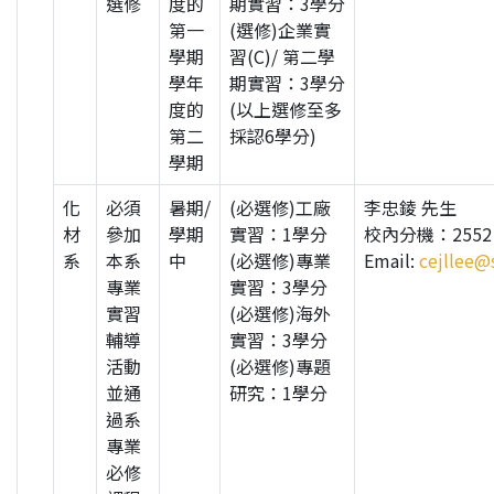
選修
度的
期實習：3學分
第一
(選修)企業實
學期
習(C)/ 第二學
學年
期實習：3學分
度的
(以上選修至多
第二
採認6學分)
學期
化
必須
暑期/
(必選修)工廠
李忠錂 先生
材
參加
學期
實習：1學分
校內分機：2552
系
本系
中
(必選修)專業
Email:
cejllee@
專業
實習：3學分
實習
(必選修)海外
輔導
實習：3學分
活動
(必選修)專題
並通
研究：1學分
過系
專業
必修