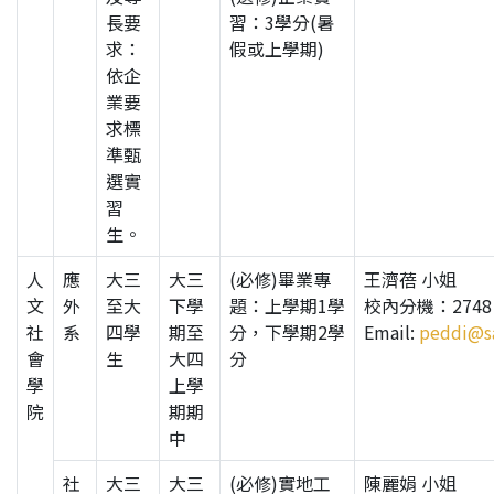
長要
習：3學分(暑
求：
假或上學期)
依企
業要
求標
準甄
選實
習
生。
人
應
大三
大三
(必修)畢業專
王濟蓓 小姐
文
外
至大
下學
題：上學期1學
校內分機：2748
社
系
四學
期至
分，下學期2學
Email:
peddi@sa
會
生
大四
分
學
上學
院
期期
中
社
大三
大三
(必修)實地工
陳麗娟 小姐