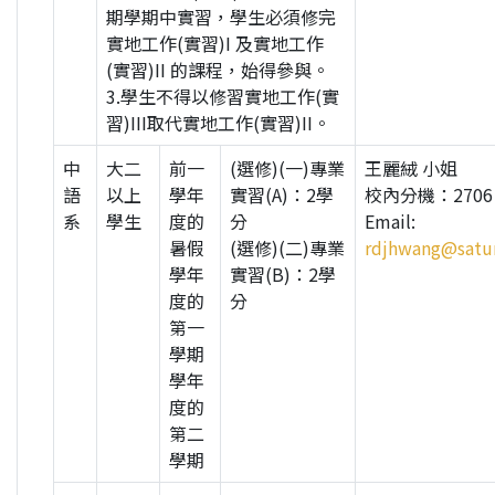
期學期中實習，學生必須修完
實地工作(實習)I 及實地工作
(實習)II 的課程，始得參與。
3.學生不得以修習實地工作(實
習)III取代實地工作(實習)II。
中
大二
前一
(選修)(一)專業
王麗絨 小姐
語
以上
學年
實習(A)：2學
校內分機：2706
系
學生
度的
分
Email:
暑假
(選修)(二)專業
rdjhwang@satur
學年
實習(B)：2學
度的
分
第一
學期
學年
度的
第二
學期