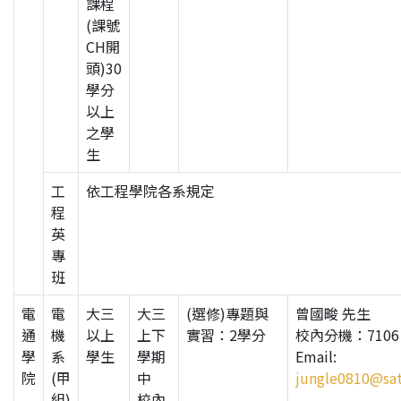
課程
(課號
CH開
頭)30
學分
以上
之學
生
工
依工程學院各系規定
程
英
專
班
電
電
大三
大三
(選修)專題與
曾國畯 先生
通
機
以上
上下
實習：2學分
校內分機：7106
學
系
學生
學期
Email:
院
(甲
中
jungle0810@sat
組)
校內