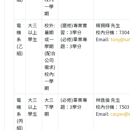
一學
期
電
大三
校外:
(選修)專業實
楊錫輝 先生
機
以上
暑期
習：3學分
校內分機：7304
系
學生
或一
(必修)畢業專
Email:
tony@sat
(乙
學期
題：3學分
組)
(配合
公司
需求)
校內:
一學
期
電
大三
大三
(必修)畢業專
林逸倫 先生
機
以上
下學
題：3學分
校內分機：7503
系
學生
期
Email:
casper@s
(丙
組)