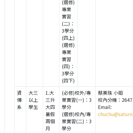
(選修)
專業
實習
(二)：
3學分
(四上)
(選修)
專業
實習
(四)：
3學分
(四下)
資
大三
1.大
(必修)校外/專
蔡美珠 小姐
傳
以上
三升
業實習(一)：3
校內分機：2647
系
學生
大四
學分
Email:
暑假
(選修)校內/專
chuchu@saturn.
兩個
業實習(二)：3
月
學分