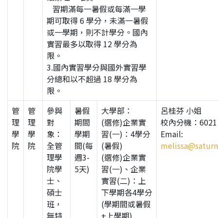
習期滿每一暑假或每滿一學
期可取得 6 學分，未滿一暑假
或一學期，則不計學分。國內
實習最多以取得 12 學分為
限。
3.國內實習學分與國外實習學
分總和以不超過 18 學分為
限。
管
管
參與
暑假
大學部：
呂桂芬 小姐
理
理
對
期間
(選修)企業實
校內分機：6021
學
學
象：
學期
習(一)：4學分
Email:
院
院
全管
間(每
(暑假)
melissa@saturn
理學
週3-
(選修)企業實
院學
5天)
習(一)、企業
士、
實習(二)：上
碩士
下學期各4學分
班，
(學期間或暑假
無特
+上學期)