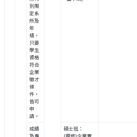
別限
定系
所及
年
級，
只要
學生
資格
符合
企業
徵才
條
件，
皆可
申
請。
成績
碩士班：
及專
(選修)企業實