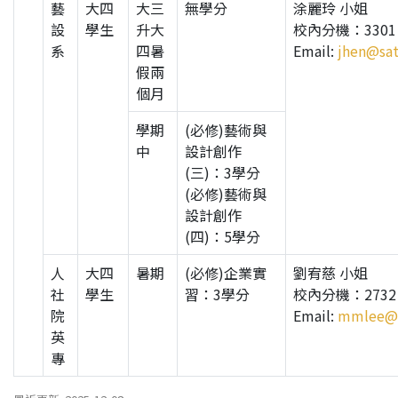
藝
大四
大三
無學分
涂麗玲 小姐
設
學生
升大
校內分機：3301
系
四暑
Email:
jhen@sat
假兩
個月
學期
(必修)藝術與
中
設計創作
(三)：3學分
(必修)藝術與
設計創作
(四)：5學分
人
大四
暑期
(必修)企業實
劉宥慈 小姐
社
學生
習：3學分
校內分機：2732
院
Email:
mmlee@s
英
專