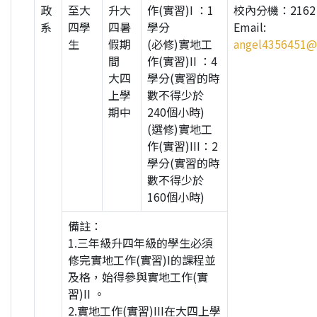
政
至大
升大
作(實習)I ：1
校內分機：2162
系
四學
四暑
學分
Email:
生
假期
(必修)實地工
angel4356451@s
間
作(實習)II ：4
大四
學分(實習的時
上學
數不得少於
期中
240個小時)
(選修)實地工
作(實習)III：2
學分(實習的時
數不得少於
160個小時)
備註：
1.三年級升四年級的學生必須
修完實地工作(實習)I的課程並
及格，始得參與實地工作(實
習)II 。
2.實地工作(實習)III在大四上學