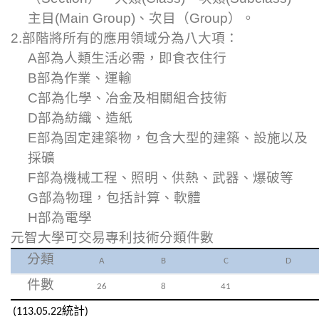
主目(Main Group)、次目（Group）
。
2.
部階將所有的應用領域分為八大項：
A
部為人類生活必需，即食衣住行
B
部為作業、運輸
C
部為化學、冶金及相關組合技術
D
部為紡織、造紙
E
部為固定建築物，包含大型的建築、設施以及
採礦
F
部為機械工程、照明、供熱、武器、爆破等
G
部為物理，包括計算、軟體
H
部為電學
元智大學可交易專利技術分類件數
分類
A
B
C
D
件數
26
8
41
(113.05.22
統計
)