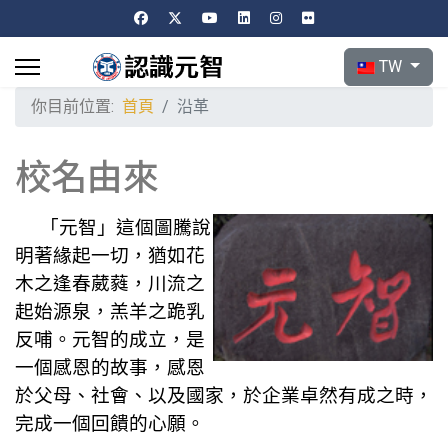
選擇你的語言
TW
你目前位置:
首頁
沿革
校名由來
「元智」這個圖騰說
明著緣起一切，猶如花
木之逢春葳蕤，川流之
起始源泉，羔羊之跪乳
反哺。元智的成立，是
一個感恩的故事，感恩
於父母、社會、以及國家，於企業卓然有成之時，
完成一個回饋的心願。