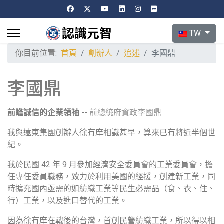
選擇你的語言
TW
你目前位置:
首頁
創辦人
追述
李國鼎
李國鼎
前瞻誠信的企業領袖
--
前總統府資政李國鼎
我與遠東集團創辦人徐有庠相識甚早，算來已有將近半個世
紀。
我於民國 42 年 9 月參加經濟安全委員會的工業委員會，擔
任專任委員職務，致力於利用美國的經援，創建新工業，同
時擴充國內亟需的如紡織工業等民生必需品（食、衣、住、
行）工業，以及進口替代的工業。
因為徐有庠在戰後的台灣，首創民營紡織工業，所以得以相