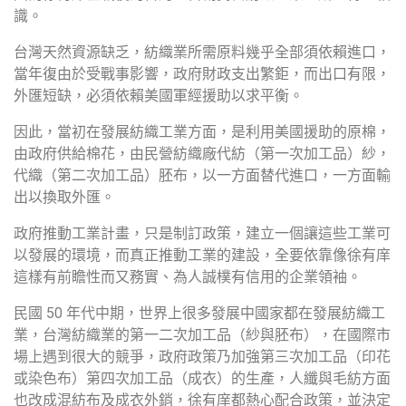
識。
台灣天然資源缺乏，紡織業所需原料幾乎全部須依賴進口，
當年復由於受戰事影響，政府財政支出繁鉅，而出口有限，
外匯短缺，必須依賴美國軍經援助以求平衡。
因此，當初在發展紡織工業方面，是利用美國援助的原棉，
由政府供給棉花，由民營紡織廠代紡（第一次加工品）紗，
代織（第二次加工品）胚布，以一方面替代進口，一方面輸
出以換取外匯。
政府推動工業計畫，只是制訂政策，建立一個讓這些工業可
以發展的環境，而真正推動工業的建設，全要依靠像徐有庠
這樣有前瞻性而又務實、為人誠樸有信用的企業領袖。
民國 50 年代中期，世界上很多發展中國家都在發展紡織工
業，台灣紡織業的第一二次加工品（紗與胚布），在國際市
場上遇到很大的競爭，政府政策乃加強第三次加工品（印花
或染色布）第四次加工品（成衣）的生產，人纖與毛紡方面
也改成混紡布及成衣外銷，徐有庠都熱心配合政策，並決定