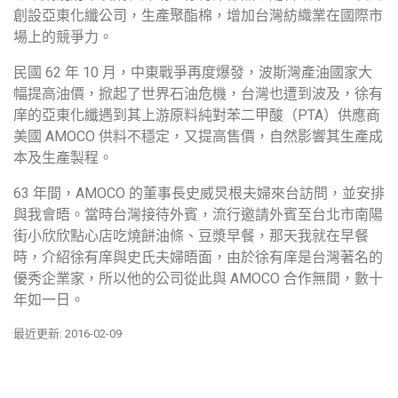
創設亞東化纖公司，生產聚酯棉，增加台灣紡織業在國際市
場上的競爭力。
民國 62 年 10 月，中東戰爭再度爆發，波斯灣產油國家大
幅提高油價，掀起了世界石油危機，台灣也遭到波及，徐有
庠的亞東化纖遇到其上游原料純對苯二甲酸（PTA）供應商
美國 AMOCO 供料不穩定，又提高售價，自然影響其生產成
本及生產製程。
63 年間，AMOCO 的董事長史威炅根夫婦來台訪問，並安排
與我會晤。當時台灣接待外賓，流行邀請外賓至台北市南陽
街小欣欣點心店吃燒餅油條、豆漿早餐，那天我就在早餐
時，介紹徐有庠與史氏夫婦晤面，由於徐有庠是台灣著名的
優秀企業家，所以他的公司從此與 AMOCO 合作無間，數十
年如一日。
最近更新: 2016-02-09