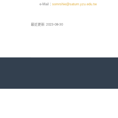
e-Mail：
somrshie@saturn.yzu.edu.tw
最近更新: 2023-08-30