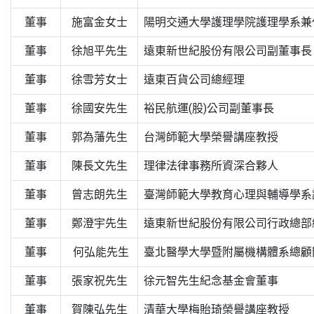
董事
施富金女士
陽明交通大學護理學院護理學系兼
董事
徐旭平先生
遠東新世紀股份有限公司副董事長
董事
徐雪芳女士
遠東百貨公司總經理
董事
徐國安先生
裕民航運(股)公司副董事長
董事
郭為藩先生
台灣師範大學榮譽講座教授
董事
陳長文先生
理律法律事務所資深合夥人
董事
曾志朗先生
臺灣師範大學教育心理與輔導學系
董事
鄭澄宇先生
遠東新世紀股份有限公司行政總部
董事
何弘能先生
臺北醫學大學暨附屬機構體系總顧
董事
張家祝先生
徐元智先生紀念基金會董事
董事
賀陳弘先生
清華大學梅貽琦榮譽講座教授