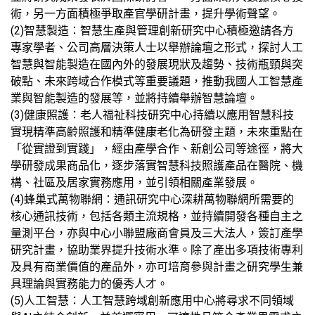
術，另一方面積極爭取產官學研計畫，提升學術聲望。
(2)
智慧製造：智慧生產與管理創新研究中心積極邀請各方
專家學者、公司高層決策人士以舉辦論壇之形式，探討人工
智慧與智能製造在國內外的發展現狀及趨勢、技術瓶頸與突
破點、未來跨域合作模式等重要議題，推動我國人工智慧產
業與智能製造的發展等，並將持續舉辦智慧論壇。
(3)
健康照護：老人福祉科技研究中心持續以應用智慧科技
實現精準高齡照護和精準健康老化為研發主題，未來重點在
「從實證到實踐」，經由產學合作、新創公司等途徑，將大
學研發成果商品化，逐步落實智慧科技照護產品在醫院、機
構、社區及居家實務應用，並引領相關產業發展。
(4)蜂巢式萬物聯網：通訊研究中心深耕萬物聯網所需要的
核心通訊技術，包括各類主流規格，並持續開發各種自主之
量測平台，亦與中心小聯盟廠商會員及三大法人，簽訂產學
研究計畫，協助業界提升技術水準。除了產出多項技術專利
及具有商業價值的產品外，亦可培育參與計畫之研究學生兼
具理論與實務能力的優秀人才。
(5)人工智慧：人工智慧跨域創新應用中心將尋求不同領域