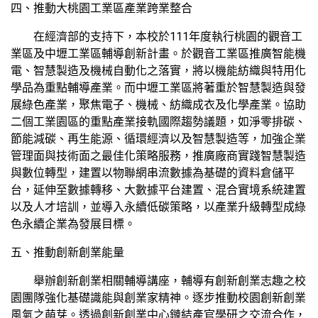
四、推動大桃園工業區產業跨業整合
在經濟部的支持下，本校於111年度執行桃園的觀音工
業區及中壢工業區輔導創新計畫。於觀音工業區推廣智能機
電、智慧製造及機械自動化之落實，將以機能紡織與特用化
學品為重點輔導產業。而中壢工業區將著重於智慧製造與發
展綠色產業，聚焦電子、機械、紡織成衣及化學產業。協助
二個工業園區的重點產業接軌國際趨勢議題，如淨零排碳、
節能減碳、再生能源、循環經濟以及智慧製造等，加強企業
管理面與技術面之最佳化策略服務，推廣廠商實踐智慧製造
與數位轉型，建置以物聯網串流數據為基礎的資料倉儲平
台，延伸至數據轉移、大數據平台建置、混合實境系統建置
以及人才培訓，並導入永續低碳策略，以產業升級轉型成綠
色永續企業為發展目標。
五、推動創新創業能量
舉辦創新創業相關輔導講座，輔導有創新創業志趣之校
園團隊強化基礎識能與創業家精神。逐步推動校園創新創業
風氣之萌芽。透過創新創業中心鏈結產官學研之交流合作，