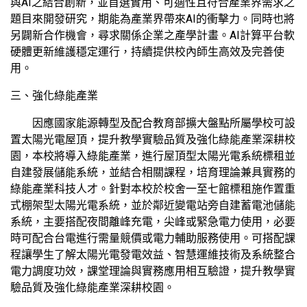
與AI之結合創新，並首選實用、可適性且符合產業界需求之
題目來開發研究，期能為產業界帶來AI的衝擊力。同時也將
另闢新合作機會，尋求關係企業之產學計畫。AI計算平台軟
硬體更新維護穩定運行，持續提供校內師生高效及完善使
用。
三、強化綠能產業
因應國家能源轉型及配合教育部擴大盤點所屬學校可設
置太陽光電屋頂，提升教學實驗品質及強化綠能產業深耕校
園，本校將導入綠能產業，進行屋頂型太陽光電系統標租並
自建發展儲能系統，並結合相關課程，培育理論兼具實務的
綠能產業科技人才。針對本校於校舍一至七館標租施作置重
式棚架型太陽光電系統，並於鄰近變電站旁自建蓄電池儲能
系統，主要搭配夜間離峰充電，尖峰或緊急電力使用，必要
時可配合台電進行需量競價或電力輔助服務使用。可搭配課
程讓學生了解太陽光電發電效益、智慧運維技術及系統整合
電力調度功效，課堂理論與實務應用相互驗證，提升教學實
驗品質及強化綠能產業深耕校園。