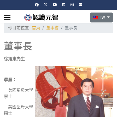
選擇你的語言
TW
你目前位置:
首頁
董事會
董事長
董事長
徐旭東先生
學歷：
美國聖母大學
學士
美國聖母大學
碩士