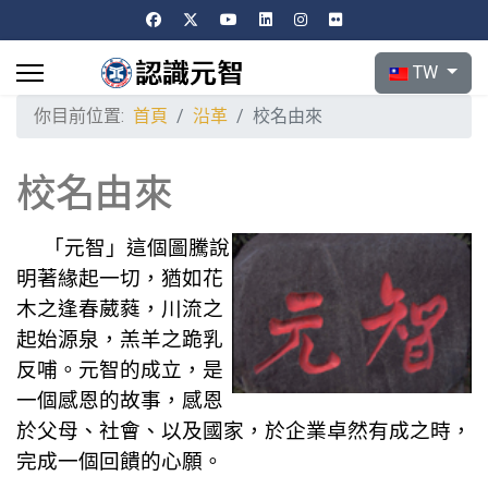
選擇你的語言
TW
你目前位置:
首頁
沿革
校名由來
校名由來
「元智」這個圖騰說
明著緣起一切，猶如花
木之逢春葳蕤，川流之
起始源泉，羔羊之跪乳
反哺。元智的成立，是
一個感恩的故事，感恩
於父母、社會、以及國家，於企業卓然有成之時，
完成一個回饋的心願。