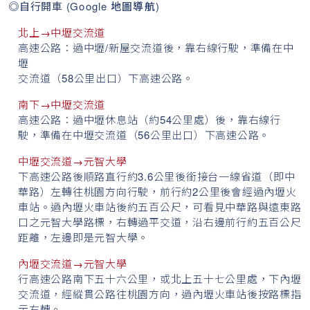
◎自行開車 (
Google 地圖導航
)
北上→中壢交流道
高速公路：過中壢/新屋交流道後，靠右線行駛，準備在中
壢
交流道（58公里出口）下高速公路。
南下→中壢交流道
高速公路：過中壢休息站（約54公里處）後，靠右線行
駛，準備在中壢交流道（56公里出口）下高速公路。
中壢交流道→元智大學
下高速公路後順路直行約3.6公里後銜接台一線省道（即中
華路）左轉往桃園方向行駛，前行約2公里後會經過內壢火
車站。過內壢火車站後約五百公尺，可看見中華路與遠東路
口之元智大學路標，右轉過平交道，沿右邊前行約五百公尺
距離，左邊即是元智大學。
內壢交流道→元智大學
行高速公路南下五十六公里，或北上五十七公里處，下內壢
交流道，經縱貫公路往桃園方向，過內壢火車站後按路標指
示右轉。