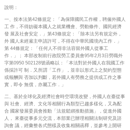
說明：
一、按本法第42條規定：「為保障國民工作權，聘僱外國人
工 作，不得妨礙本國人之就業機會、勞動條件、國民經濟
發 展及社會安定．」第43條規定：「除本法另有規定外，
外 國人未經雇主申請許可，不得在中華民國境內工作．」
第 44條規定：「任何人不得非法容留外國人從事工
作．」； 本部改制前行政院勞工委員會95年2月3日勞職外
字第0950 502128號函略以：「本法對於外國人在我國工作
係採許可 制．又所謂「工作」，並非以形式上之契約型態
或報酬與 否加以判斷，若外國人有勞務之提供或工作之事
實，即令 無償，亦屬工作．」
二、基於全球化及經濟社會時空環境改變，外國人在臺從事
與 社會、經濟、文化等相關行為類型已趨多樣化，又為配
合 國家發展委員會推動「法規鬆綁推動措施」，促進外國
人， 來臺從事多元交流，本部業已辦理相關法制研究及諮
詢會 議，經彙整各式態樣及收集相關函釋，並參考上開研