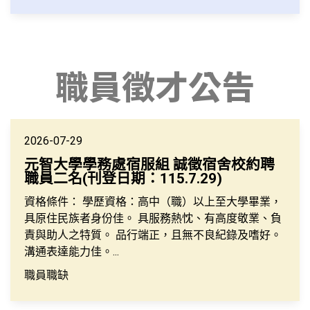
職員徵才公告
2026-07-29
元智大學學務處宿服組 誠徵宿舍校約聘
職員二名(刊登日期：115.7.29)
資格條件： 學歷資格：高中（職）以上至大學畢業，
具原住民族者身份佳。 具服務熱忱、有高度敬業、負
責與助人之特質。 品行端正，且無不良紀錄及嗜好。
溝通表達能力佳。...
職員職缺