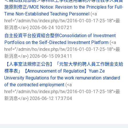
＜轉知教育部函＞專科以上學校進用編制外專任教學人員實
施原則修正/MOE Notice: Revision to the Principles for Full-
Time Non-Established Teaching Personnel
(<a
href="/admin/ho/index.php/tw/2016-01-03-17-25-18">最
新消息</a>)
2026-06-24 10:07:21
自主投資平台投資組合整併Consolidation of Investment
Portfolios on the Self-Directed Investment Platform
(<a
href="/admin/ho/index.php/tw/2016-01-03-17-25-18">最
新消息</a>)
2026-06-15 09:34:11
【人事室法規修正公告】「元智大學約聘人員工作酬金支給
標準表」【Announcement of Regulation】Yuan Ze
University Regulations for the work remuneration standard
of the contracted employment
(<a
href="/admin/ho/index.php/tw/2016-01-03-17-25-18">最
新消息</a>)
2026-06-12 17:37:04