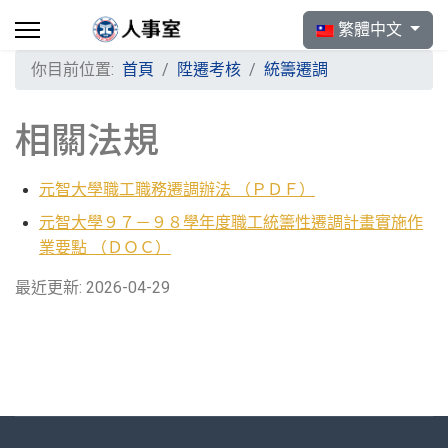
選擇你的語言
繁體中文
你目前位置:
首頁
陞遷考核
統籌遷調
相關法規
元智大學職工職務遷調辦法 （ＰＤＦ）
元智大學９７－９８學年度職工統籌性遷調計畫實施作
業要點 （ＤＯＣ）
最近更新: 2026-04-29