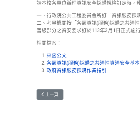
請本校各單位辦理資訊安全採購規格訂定時，
一、行政院公共工程委員會所訂「資訊服務採
二、考量機關按「各類資訊(服務)採購之共通
普級部分之資安要求訂於113年3月1日正式施
相關檔案：
來函公文
各類資訊(服務)採購之共通性資通安全基
政府資訊服務採購作業指引
上一篇文章: 禁止使用及採購「大陸廠牌資通訊產
上一頁