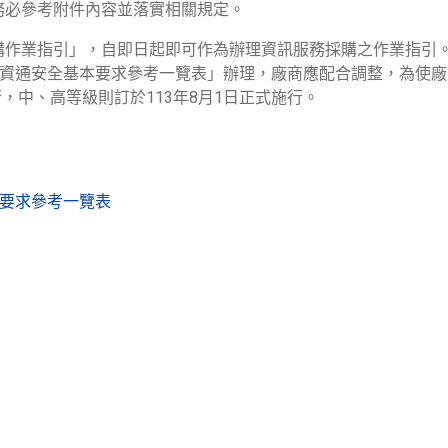
務必參考附件內容並落實相關規定。
購作業指引」，自即日起即可作為辦理資訊服務採購之作業指引
性資通安全基本要求參考一覽表」辦理，廠商應配合調整，為使
行，中、高等級則訂於113年8月1日正式施行。
本要求參考一覽表
品」相關規定