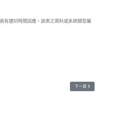
。
廠商有適切時間因應，該表之資料或系統類型屬
下一篇文章: 修訂「全校落實資
下一頁