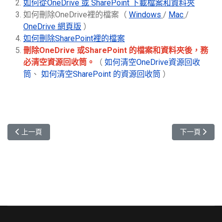
如何從OneDrive 或 SharePoint 下載檔案和資料夾
如何刪除OneDrive裡的檔案（
Windows
/
Mac
/
OneDrive 網頁版
）
如何刪除SharePoint裡的檔案
刪除OneDrive 或SharePoint 的檔案和資料夾後，務
必清空資源回收筒。
（
如何清空OneDrive資源回收
筒
、
如何清空SharePoint 的資源回收筒
）
上一篇文章: 【函轉】請貴校(院)持續宣導教師以ODF為預設存檔
下一篇文章: 
上一頁
下一頁