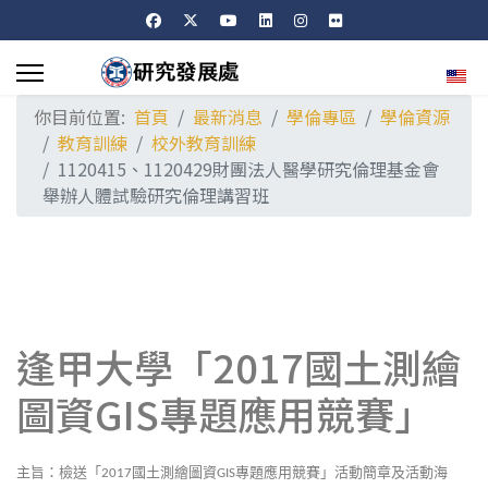
選擇
你目前位置:
首頁
最新消息
學倫專區
學倫資源
教育訓練
校外教育訓練
1120415、1120429財團法人醫學研究倫理基金會
舉辦人體試驗研究倫理講習班
逢甲大學「2017國土測繪
圖資GIS專題應用競賽」
主旨：檢送「
國土測繪圖資
專題應用競賽」活動簡章及活動海
2017
GIS