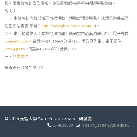
報，請貴校協助公告周知，並鼓勵教師指導學生組隊報名參加。
說明：
一、
本校協助內政部辦理旨揭活動，活動詳情與報名方式請見附件或至
活動網站查詢
網址：
。
(
http://www.gis.tw/2017GISMAP/
)
二、
本活動聯絡人：本校地理資訊系統研究中心吳泊蒨小姐：電子郵件
，電話
分機
；吳政庭先生：電子郵件
bonnie@gis.tw
04-24516669
719
，電話
分機
。
jerry@gis.tw
04-24516669
715
三、
簡章附件
最近更新: 2017-05-10
© 2026 元智大學 Yuan Ze University - 研發處
03-4638800
rddept@saturn.yzu.edu.tw