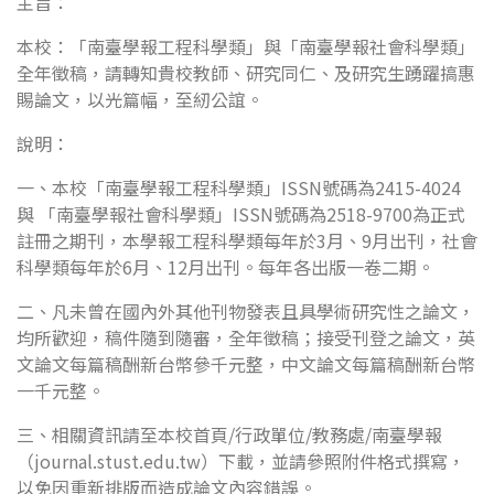
主旨：
本校：「南臺學報工程科學類」與「南臺學報社會科學類」
全年徵稿，請轉知貴校教師、研究同仁、及研究生踴躍搞惠
賜論文，以光篇幅，至紉公誼。
說明：
一、本校「南臺學報工程科學類」ISSN號碼為2415-4024
與 「南臺學報社會科學類」ISSN號碼為2518-9700為正式
註冊之期刊，本學報工程科學類每年於3月、9月出刊，社會
科學類每年於6月、12月出刊。每年各出版一卷二期。
二、凡未曾在國內外其他刊物發表且具學術研究性之論文，
均所歡迎，稿件隨到隨審，全年徵稿；接受刊登之論文，英
文論文每篇稿酬新台幣參千元整，中文論文每篇稿酬新台幣
一千元整。
三、相關資訊請至本校首頁/行政單位/教務處/南臺學報
（journal.stust.edu.tw）下載，並請參照附件格式撰寫，
以免因重新排版而造成論文內容錯誤。