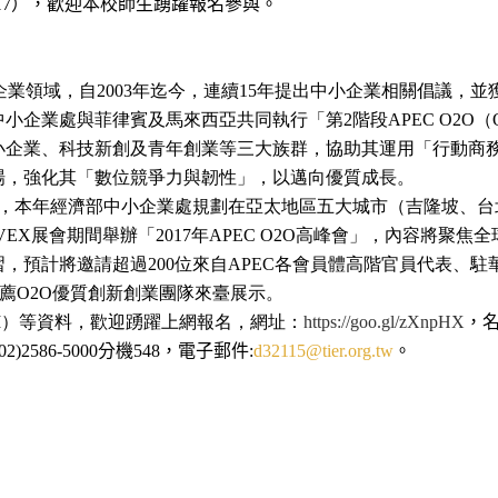
），歡迎本校師生踴躍報名參與。
17
企業領域，自
年迄今，連續
年提出中小企業相關倡議，並
2003
15
中小企業處與菲律賓及馬來西亞共同執行「第
階段
（
2
APEC O2O
小企業、科技新創及青年創業等三大族群，協助其運用「行動商
場，強化其「數位競爭力與韌性」，以邁向優質成長。
，本年
經濟部中小企業處規劃在亞太地區五大城市（吉隆坡、台
展會期間舉辦「
年
高峰會」，內容將聚焦全
oVEX
2017
APEC O2O
習，預計將邀請超過
位來自
各會員體高階官員代表、駐
200
APEC
薦
優質創新創業團隊來臺展示。
O2O
）等資料，歡迎踴躍上網報名，網址：
，
M
https://goo.gl/zXnpHX
分機
，電子郵件
。
(02)2586-5000
548
:
d32115@tier.org.tw