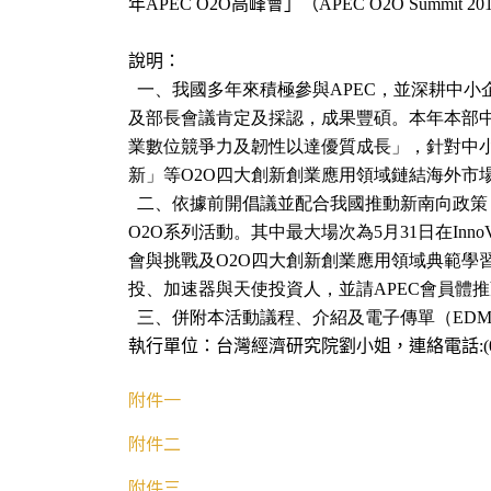
年
高峰會」（
APEC O2O
APEC O2O Summit 20
說明：
一、
我國多年來積極參與
，並深耕中小
APEC
及部長會議肯定及採認，成果豐碩。本年本部
業數位競爭力及韌性以達優質成長」，針對中
新」等
四大創新創業應用領域鏈結海外市
O2O
二、
依據前開倡議並配合我國推動新南向政策
系列活動。其中最大場次為
月
日在
O2O
5
31
Inn
會與挑戰及
四大創新創業應用領域典範學
O2O
投、加速器與天使投資人，並請
會員體推
APEC
三、
併附本活動議程、介紹及電子傳單（
ED
執行單位：台灣經濟研究院劉小姐，連絡電話
:
附件一
附件二
附件三