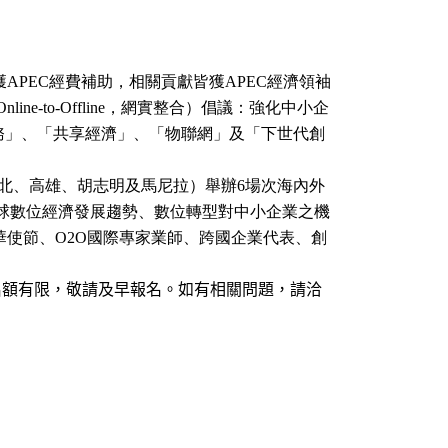
獲
經費補助，相關貢獻皆獲
經濟領袖
APEC
APEC
，網實整合）倡議：強化中小企
Online-to-Offline
務」、「共享經濟」、「物聯網」及「下世代創
北、高雄、胡志明及馬尼拉）舉辦
場次海內外
6
球數位經濟發展趨勢、數位轉型對中小企業之機
華使節、
國際專家業師、跨國企業代表、創
O2O
名額有限，敬請及早報名。如有相關問題，請洽