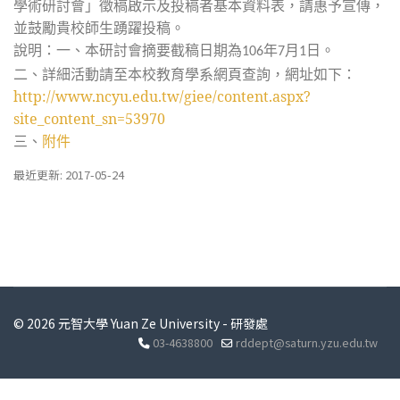
學術研討會」徵稿啟示及投稿者基本資料表，請惠予宣傳，
並鼓勵貴校師生踴躍投稿。
說明：一、本研討會摘要截稿日期為
年
月
日。
106
7
1
二、詳細活動請至本校教育學系網頁查詢，網址如下：
http://www.ncyu.edu.tw/giee/content.aspx?
site_content_sn=53970
三、
附件
最近更新: 2017-05-24
© 2026 元智大學 Yuan Ze University - 研發處
03-4638800
rddept@saturn.yzu.edu.tw