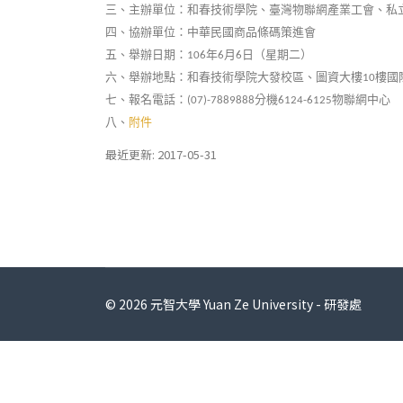
三、主辦單位：和春技術學院、臺灣物聯網產業工會、私
四、協辦單位：中華民國商品條碼策進會
五、舉辦日期：
年
月
日（星期二）
106
6
6
六、舉辦地點：和春技術學院大發校區、圖資大樓
樓國
10
七、報名電話：
分機
物聯網中心
(07)-7889888
6124-6125
八、
附件
最近更新: 2017-05-31
© 2026 元智大學 Yuan Ze University - 研發處