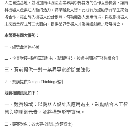
人之自造基地，並增加南科園區產業界與學界雙方的合作互動機會，讓南
科機器人產業注入新的活力，特舉辦此大賽。此競賽乃鼓勵參賽學生跨領
域合作，藉由導入機器人設計創意、勾勒機器人應用情境，與規劃機器人
未來商業模式等三大面向，提供業界發掘人才及持續創新之發展機會。
本競賽有四大優勢：
一、總獎金高達
46
萬
二、企業對接
─
路科萬潤科技、聯潤科技，被選中團隊可談後續合作
三、賽前提供一對一業界專家診斷並強化
四、賽前提供
Design Thinking
培訓
競賽相關訊息如下：
一、競賽領域：以機器人設計與應用為主，鼓勵結合人工智
慧與物聯網元素，並將構想形塑實現。
二、競賽對象：各大專校院生
(
含碩博士
)