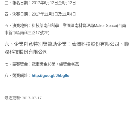
三、報名日期：
2017
年
6
月
12
日至
8
月
12
日
四、決賽日期：
2017
年
11
月
3
日及
11
月
4
日
五、決賽地點：科技部南部科學工業園區南科管理局
Maker Space(
台南
市新市區南科三路
17
號
2F)
六、企業創意特別獎贊助企業：萬潤科技股份有限公司、聯
潤科技股份有限公司
七、競賽獎金：冠軍獎金
18
萬，總獎金
46
萬
八、競賽網址：
http://goo.gl/Jhbg8o
最近更新: 2017-07-17