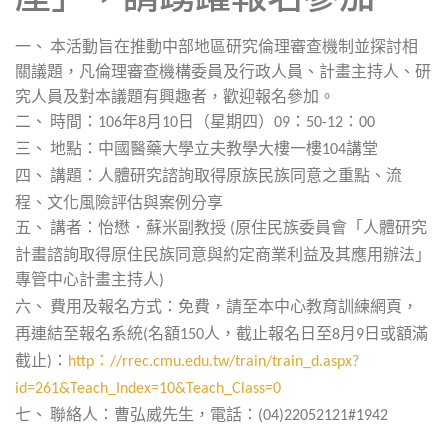
一、
本活動旨在推動中部地區研究倫理審查機制並探討相
關議題，凡倫理審查機構委員及行政人員、計畫主持人、研
究人員及對本議題有興趣者，歡迎報名參加。
二、
時間：
年
月
日（星期四）
：
：
106
8
10
09
50-12
00
三、
地點：中國醫藥大學立夫教學大樓一樓
講堂
104
四、
講題：人體研究諮詢取得原族民族同意之重點、流
程、文化風險評估與案例分享
五、
講者：怡懋．蘇米副教授
原住民族委員會「人體研究
(
計畫諮詢取得原住民族同意與約定商業利益及其應用辦法」
專管中心計畫主持人
)
六、
費用及報名方式：免費，請至本中心教育訓練網頁，
再連結至報名系統
名額
人，截止報名日至
月
日或額滿
(
150
8
9
截止
：
：
)
http
//rrec.cmu.edu.tw/train/train_d.aspx?
id=261&Teach_Index=10&Teach_Class=0
七、
聯絡人：曹弘威先生，電話：
(04)22052121#1942