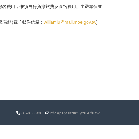
報名費用，惟須自行負擔旅費及食宿費用。主辦單位並
教育組
電子郵件信箱：
，
(
williamlu@mail.moe.gov.tw
)
03-4638800
rddept@saturn.yzu.edu.tw