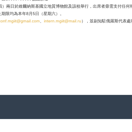
四）兩日於維爾納斯基國立地質博物館及該校舉行，出席者毋需支付任何
止期限均為本年
月
日（星期六）。
8
5
、
），並副知駐俄羅斯代表處
conf.mgiit@gmail.com
intern.mgiit@mail.ru