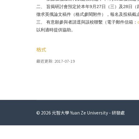
二、
旨揭研討會預定於本年
月
日（三）及
日（
9
27
28
徵求英俄論文稿件（格式參閱附件），報名及投稿截
三、
有意願參與者請逕與該校聯繫（電子郵件信箱：
以利適時提供協助。
格式
最近更新: 2017-07-19
© 2026 元智大學 Yuan Ze University - 研發處