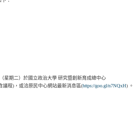
如下：
（星期二）於國立政治大學
研究暨創新育成總中心
含議程
，或洽原民中心網站最新消息區
。
)
(
https://goo.gl/n7NQxH
)