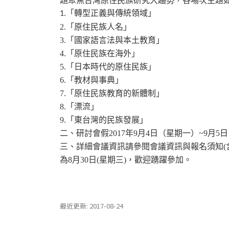
題聚焦台灣原住民族研究大趨勢，各場次主題
「轉型正義與傳統領域」
1.
「原住民族人名」
2.
「國家語言法與本土教育」
3.
「原住民族在海外」
4.
「日本時代的原住民族」
5.
「教材與事典」
6.
「原住民族教育的新體制」
7.
「漂流」
8.
「東台灣的民族發展」
9.
二、研討會假
年
月
日（星期一）
月
日
2017
9
4
~9
5
三、詳細會議資訊請參閱會議資訊與報名須知
(
為
月
日
星期三
，歡迎踴躍參加。
8
30
(
)
最近更新: 2017-08-24