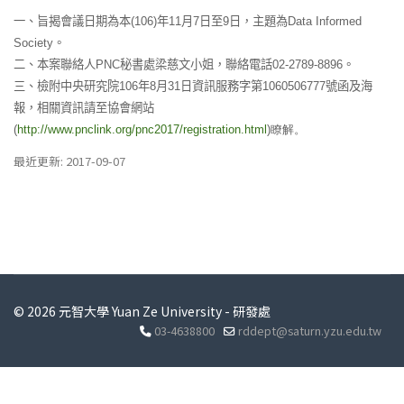
一、旨揭會議日期為本
年
月
日至
日，主題為
(106)
11
7
9
Data Informed
。
Society
二、本案聯絡人
秘書處梁慈文小姐，聯絡電話
。
PNC
02-2789-8896
三、檢附中央研究院
年
月
日資訊服務字第
號函及海
106
8
31
1060506777
報，相關資訊請至協會網站
瞭解。
(
http://www.pnclink.org/pnc2017/registration.html
)
最近更新: 2017-09-07
© 2026 元智大學 Yuan Ze University - 研發處
03-4638800
rddept@saturn.yzu.edu.tw