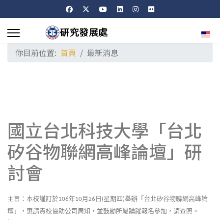
選擇
你目前位置:
首頁
最新消息
國立台北科技大學「台北
矽谷物聯網高峰論壇」研
討會
主旨：本校謹訂於
年
月
日
星期四
舉辦「台北矽谷物聯網高峰論
106
10
26
(
)
壇」，惠請貴校協助公司周知，並鼓勵所屬踴躍報名參加，請查照。