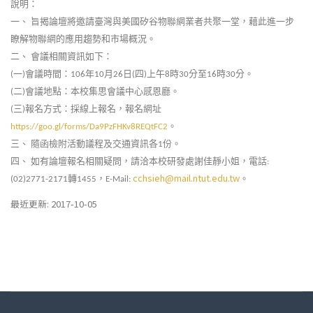
說明：
一、
旨揭論壇將邀請臺灣與美國矽谷物聯網業者共聚一堂，藉此進一步
瞭解物聯網的應用趨勢和市場概況。
二、
會議相關資訊如下：
一
會議時間：
年
月
日
四
上午
時
分至
時
分。
(
)
106
10
26
(
)
8
30
16
30
二
會議地點：本校集思會議中心感恩廳。
(
)
三
報名方式：採線上報名，報名網址
(
)
。
https://goo.gl/forms/Da9PzFHKv8REQtFC2
三、
隨函檢附活動議程及交通資訊各
份。
1
四、
如有論壇報名相關疑問，請洽本校研發處謝佳靜小姐，電話
:
cchsieh@mail.ntut.edu.tw
轉
，
。
(02)2771-2171
1455
E-Mail:
最近更新: 2017-10-05