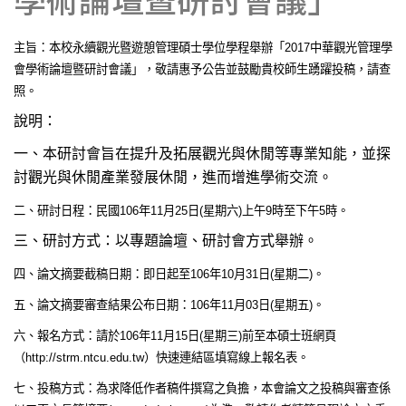
主旨：本校永續觀光暨遊憩管理碩士學位學程舉辦「
2017
中華觀光管理學
會學術論壇暨研討會議」，敬請惠予公告並鼓勵貴校師生踴躍投稿，請查
照。
說明：
一、本研討會旨在提升及拓展觀光與休閒等專業知能，並探
討觀光與休閒產業發展休閒，進而增進學術交流。
二、研討日程：民國
106
年
11
月
25
日
(
星期六
)
上午
9
時至下午
5
時。
三、研討方式：以專題論壇、研討會方式舉辦。
四、論文摘要截稿日期：即日起至
106
年
10
月
31
日
(
星期二
)
。
五、論文摘要審查結果公布日期：
106
年
11
月
03
日
(
星期五
)
。
六、報名方式：請於
106
年
11
月
15
日
(
星期三
)
前至本碩士班網頁
（
http://strm.ntcu.edu.tw
）快速連結區填寫線上報名表。
七、投稿方式：為求降低作者稿件撰寫之負擔，本會論文之投稿與審查係