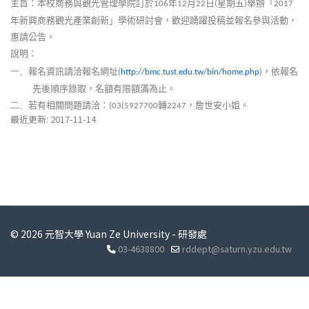
主旨：本校商務與觀光管理學院訂於
年
月
日
星期五
舉辦「
106
12
22
(
)
2017
年新興商務觀光產業創新」學術研討會，歡迎踴躍投稿並報名參與活動，
惠請公告。
說明：
報名資訊請洽報名網址
，依報名
一、
(
http://bmc.tust.edu.tw/bin/home.php
)
先後順序錄取，名額有限額滿為止。
若有相關問題請洽：
轉
，詹世安小姐。
二、
(03(5927700
2247
最近更新: 2017-11-14
© 2026 元智大學 Yuan Ze University - 研發處
03-4638800
rddept@saturn.yzu.edu.tw