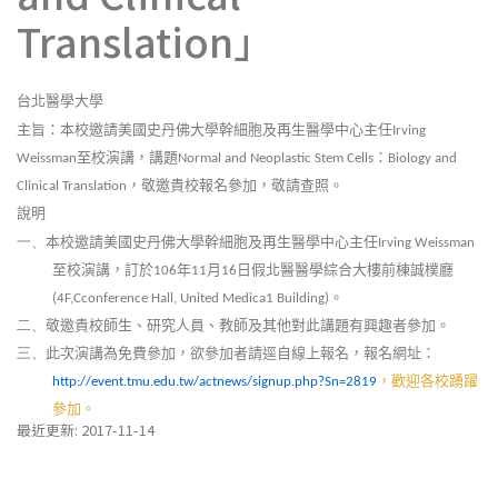
Translation」
台北醫學大學
主旨：本校邀請美國史丹佛大學幹細胞及再生醫學中心主任
Irving
至校演講，講題
：
Weissman
Normal and Neoplastic Stem Cells
Biology and
，敬邀貴校報名參加，敬請查照。
Clinical Translation
說明
本校邀請美國史丹佛大學幹細胞及再生醫學中心主任
一、
Irving Weissman
至校演講，訂於
年
月
日假北醫醫學綜合大樓前棟誠樸廳
106
11
16
。
(4F,Cconference Hall, United Medica1 Building)
敬邀貴校師生、研究人員、教師及其他對此講題有興趣者參加。
二、
此次演講為免費參加，欲參加者請逕自線上報名，報名網址：
三、
，歡迎各校踴躍
http://event.tmu.edu.tw/actnews/signup.php?Sn=2819
參加。
最近更新: 2017-11-14