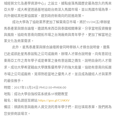
域經貿文化及產學資源中心」之設立，據點座落馬國歷史最為悠久的馬來
亞大學，成大希望透過基地協助台商深入馬國市場，並以馬國市場為準，
向外鏈結其他東協國家，達到政府新南向的前進政策。
成功大學為了協助業界更加了解東南亞市場，將於
五
舉辦星
11/24(
)
馬泰產業與媒合論壇，邀請馬來西亞與泰國相關專家，分享當地投資機會
與風險，協助有意南向開拓市場之台灣廠商與青年學子，更加了解當地企
業文化及商業需求。
此外，星馬泰產業與媒合論壇將會同時舉辦人才媒合說明會，邀集
已赴或欲赴星馬泰設點之公司或廠商，辦理人才媒合說明會，向有意前往
東南亞工作之青年學子或是畢業之後有意返國之僑生，說明自身的人才需
求。成功大學希望藉由大學匯集優秀學子的強大能量，協助有意南向拓展
市場之公司或廠商，覓得熟稔當地之優秀人才，並且成為鏈結人才與業界
的最佳推手。
時間：
年
月
日
2017
11
24
PM12:50~PM06:00
地點：成功大學自強校區系統系
視聽教室
1F
報名：報名請逕至網站
https://goo.gl/C1NKXV
備註：煩請有意與廠商人資交流的青年學子們，前往填寫表單，我們將為
您安排商談場次。