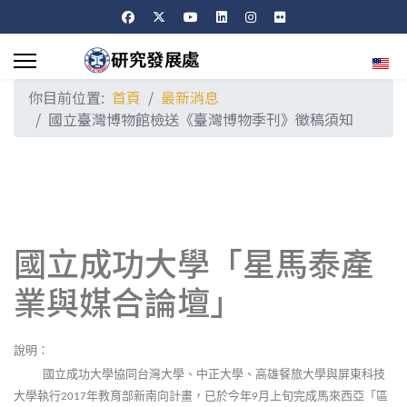
選擇
你目前位置:
首頁
最新消息
國立臺灣博物館檢送《臺灣博物季刊》徵稿須知
國立成功大學「星馬泰產
業與媒合論壇」
說明：
國立成功大學協同台灣大學、中正大學、高雄餐旅大學與屏東科技
大學執行
年教育部新南向計畫，已於今年
月上旬完成馬來西亞「區
2017
9