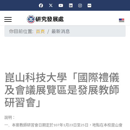
選擇
你目前位置:
首頁
最新消息
崑山科技大學「國際禮儀
及會議展覽區是發展教師
研習會」
說明：
本案教師研習會日期定於
年
月
日至
日，地點在本校崑山會
一、
107
1
23
25