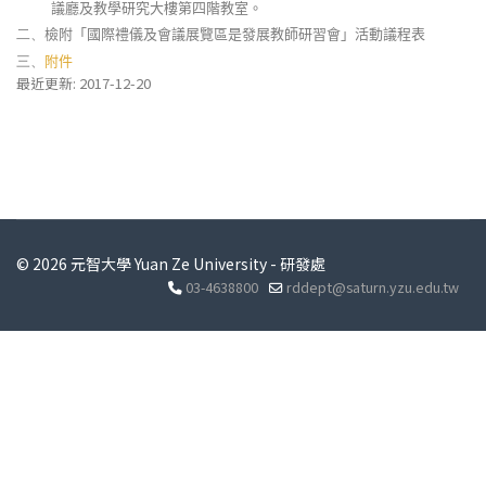
議廳及教學研究大樓第四階教室。
檢附「國際禮儀及會議展覽區是發展教師研習會」活動議程表
二、
附件
三、
最近更新: 2017-12-20
© 2026 元智大學 Yuan Ze University - 研發處
03-4638800
rddept@saturn.yzu.edu.tw