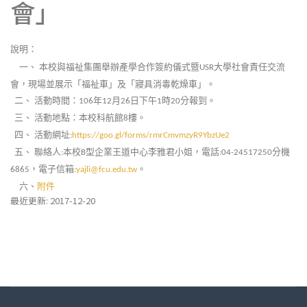
會」
說明：
一、
本校與福祉集團舉辦產學合作簽約儀式暨
大學社會責任交流
USR
會，現場並展示「福祉車」及「寢具消毒乾燥車」。
二、
活動時間：
年
月
日下午
時
分報到。
106
12
26
1
20
三、
活動地點：本校科航館
樓。
8
四、
活動網址
:
https://goo.gl/forms/rmrCmvmzyR9YbzUe2
五、
聯絡人
本校
型企業王道中心李雅君小姐，電話
分機
:
B
:04-24517250
，電子信箱
。
6865
:
yajli@fcu.edu.tw
六、
附件
最近更新: 2017-12-20