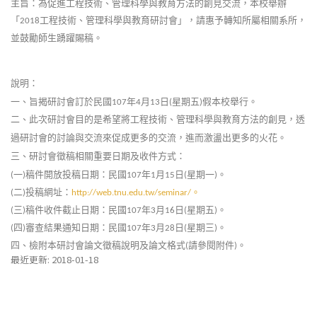
主旨：為促進工程技術、管理科學與教育方法的創見交流，本校舉辦
「
工程技術、管理科學與教育研討會」，請惠予轉知所屬相關系所，
2018
並鼓勵師生踴躍賜稿。
說明：
一、旨揭研討會訂於民國
年
月
日
星期五
假本校舉行。
107
4
13
(
)
二、此次研討會目的是希望將工程技術、管理科學與教育方法的創見，透
過研討會的討論與交流來促成更多的交流，進而激盪出更多的火花。
三、研討會徵稿相關重要日期及收件方式：
一
稿件開放投稿日期：民國
年
月
日
星期一
。
(
)
107
1
15
(
)
二
投稿網址：
。
(
)
http://web.tnu.edu.tw/seminar/
三
稿件收件截止日期：民國
年
月
日
星期五
。
(
)
107
3
16
(
)
四
審查結果通知日期：民國
年
月
日
星期三
。
(
)
107
3
28
(
)
四、檢附本研討會論文徵稿說明及論文格式
請參閱附件
。
(
)
最近更新: 2018-01-18