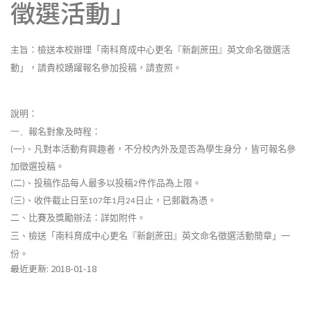
徵選活動」
主旨：檢送本校辦理「南科育成中心更名『新創蔗田』英文命名徵選活
動」，請貴校踴躍報名參加投稿，請查照。
說明：
報名對象及時程：
一、
一
、凡對本活動有興趣者，不分校內外及是否為學生身分，皆可報名參
(
)
加徵選投稿。
二
、投稿作品每人最多以投稿
件作品為上限。
(
)
2
三
、收件截止日至
年
月
日止，已郵戳為憑。
(
)
107
1
24
二、比賽及獎勵辦法：詳如附件。
三、檢送「南科育成中心更名『新創蔗田』英文命名徵選活動簡章」一
份。
最近更新: 2018-01-18