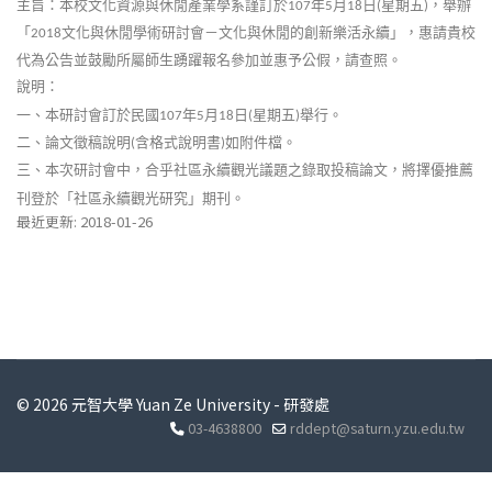
主旨：本校文化資源與休閒產業學系謹訂於
年
月
日
星期五
，舉辦
107
5
18
(
)
「
文化與休閒學術研討會－文化與休閒的創新樂活永續」，惠請貴校
2018
代為公告並鼓勵所屬師生踴躍報名參加並惠予公假，請查照。
說明：
一、本研討會訂於民國
年
月
日
星期五
舉行。
107
5
18
(
)
二、論文徵稿說明
含格式說明書
如附件檔。
(
)
三、本次研討會中，合乎社區永續觀光議題之錄取投稿論文，將擇優推薦
刊登於「社區永續觀光研究」期刊。
最近更新: 2018-01-26
© 2026 元智大學 Yuan Ze University - 研發處
03-4638800
rddept@saturn.yzu.edu.tw