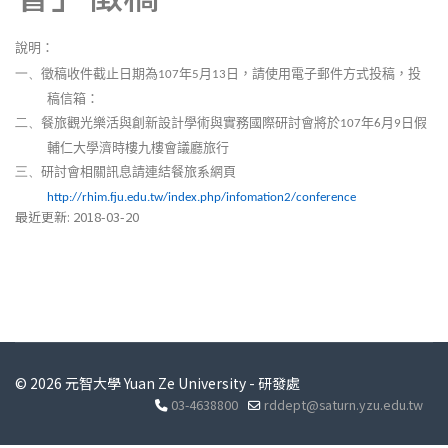
說明：
徵稿收件截止日期為
年
月
日，請使用電子郵件方式投稿，投
一、
107
5
13
稿信箱：
餐旅觀光樂活與創新設計學術與實務國際研討會將於
年
月
日假
二、
107
6
9
輔仁大學濟時樓九樓會議廳旅行
研討會相關訊息請連結餐旅系網頁
三、
http://rhim.fju.edu.tw/index.php/infomation2/conference
最近更新: 2018-03-20
© 2026 元智大學 Yuan Ze University - 研發處
03-4638800
rddept@saturn.yzu.edu.tw