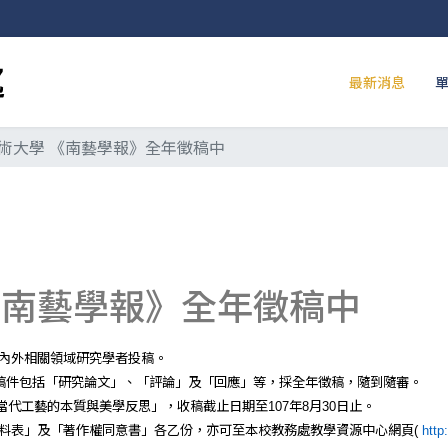
最新消息
術大學 《南藝學報》全年徵稿中
《南藝學報》全年徵稿中
內外相關領域研究學者投稿。
稿件包括「研究論文」、「評論」及「回應」等，採全年徵稿，隨到隨審。
當代工藝的本質與美學反思」，收稿截止日期至
年
月
日止。
107
8
30
料表」及「著作權同意書」各乙份，亦可至本校教務處教學資源中心網頁
(
http