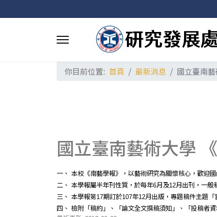
你目前位置:
首頁
最新消息
國立臺南藝
國立臺南藝術大學 
一、
本校《南藝學報》，以藝術研究為關懷核心，歡迎國
二、
本學報屬半年刊性質，於每年
月及
月出刊，一般
6
12
三、
本學報第
期訂於
年
月出版，專題稿件主題「
17
107
12
四、
檢附「稿約」、「論文全文撰稿須知」、「投稿者資